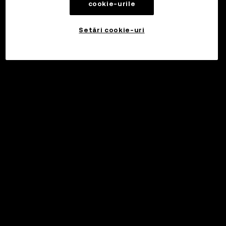
cookie-urile
Setări cookie-uri
©2017 - 2026 WEB3.OKX.COM
Română/USD