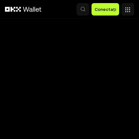
Săriți la conținutul principal
Conectați