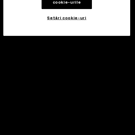
cookie-urile
Setări cookie-uri
©2017 - 2026 WEB3.OKX.COM
Română/USD