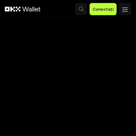
Săriți la conținutul principal
Conectați