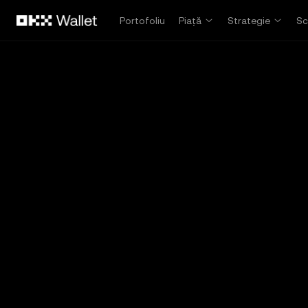
Săriți la conținutul principal
Portofoliu
Piață
Strategie
Sc