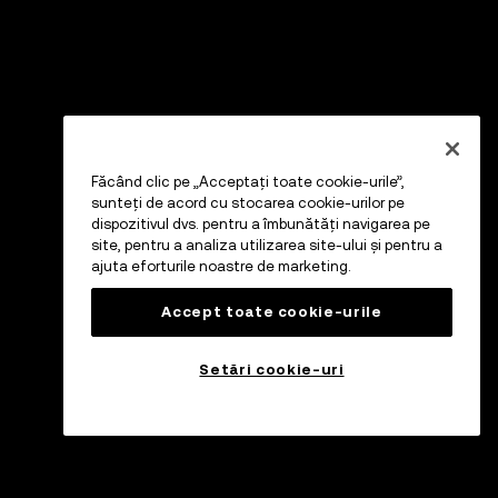
Făcând clic pe „Acceptați toate cookie-urile”,
sunteți de acord cu stocarea cookie-urilor pe
dispozitivul dvs. pentru a îmbunătăți navigarea pe
site, pentru a analiza utilizarea site-ului și pentru a
ajuta eforturile noastre de marketing.
Accept toate cookie-urile
Setări cookie-uri