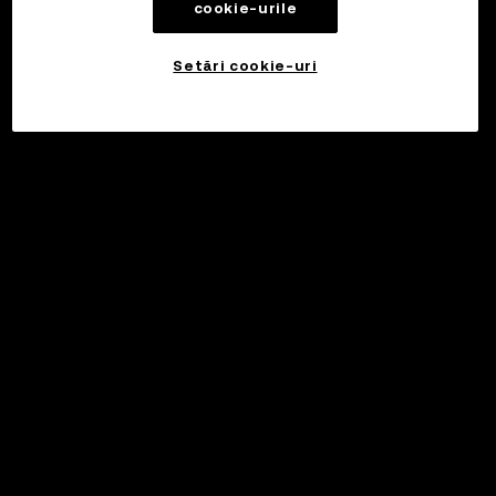
cookie-urile
Setări cookie-uri
©2017 - 2026 WEB3.OKX.COM
Română/USD