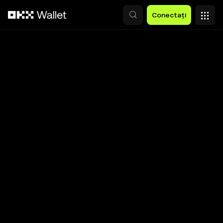
Săriți la conținutul principal
Conectați