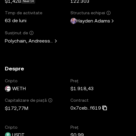
$1,42B
122.303
Nivel 14
Timp de activitate
Structura echipei
63 de luni
Hayden Adams
Susținut de
Polychain, Andreessen Horowitz, Paradigm, Variant Fund, 
Despre
Cripto
Preț
WETH
$1.918,43
Contract
Capitalizare de piață
0x7ceb...f619
$172,77M
Cripto
Preț
USDT
$0,99