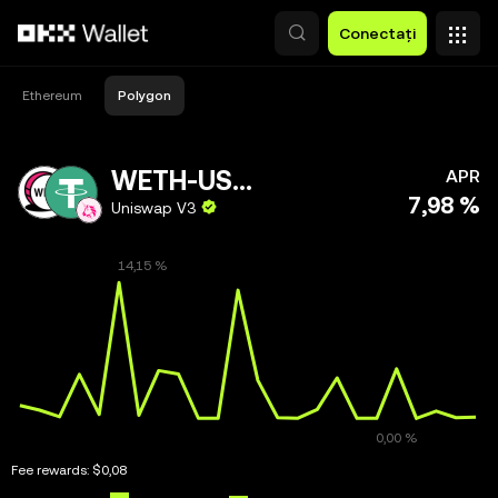
Săriți la conținutul principal
Conectați
Ethereum
Polygon
WETH-USDT
APR
7,98 %
Uniswap V3
Fee rewards:
$0,08