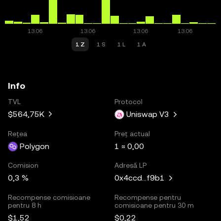
1 Z
1 S
1 L
1 A
Info
TVL
Protocol
$564,75K
Uniswap V3
Rețea
Preț actual
Polygon
1 ≈ 0,00
Comision
Adresă LP
0,3 %
0x4ccd...f9b1
Recompense comisioane
Recompense pentru
pentru 8 h
comisioane pentru 30 m
$1,52
$0,22