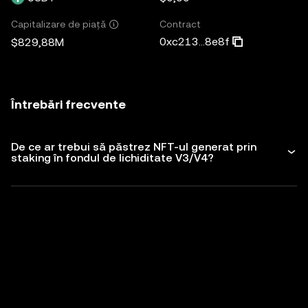
Contract
Capitalizare de piață
0xc213...8e8f
$829,88M
Întrebări frecvente
De ce ar trebui să păstrez NFT-ul generat prin
staking în fondul de lichiditate V3/V4?