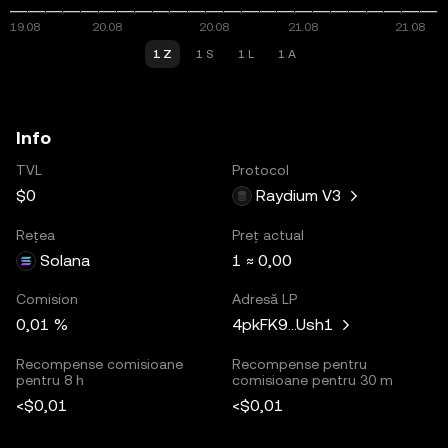
1 Z
1 S
1 L
1 A
Info
TVL
Protocol
$0
Raydium V3
Rețea
Preț actual
Solana
1 ≈ 0,00
Comision
Adresă LP
0,01 %
4pkFK9...Ush1
Recompense comisioane
Recompense pentru
pentru 8 h
comisioane pentru 30 m
<$0,01
<$0,01