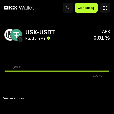
Săriți la conținutul principal
Conectați
USX-USDT
APR
0,01 %
Raydium V3
Fee rewards:
--