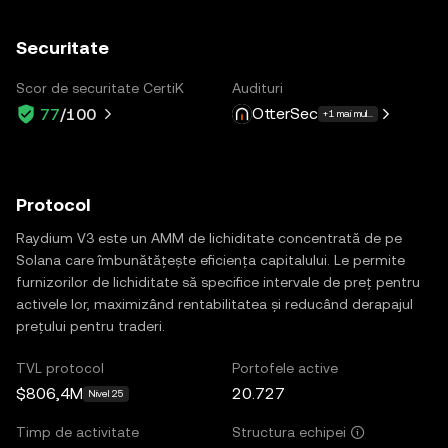
Securitate
Scor de securitate CertiK
Audituri
OtterSec
77
/100
+1 mai multe
Protocol
Raydium V3 este un AMM de lichiditate concentrată de pe
Solana care îmbunătățește eficiența capitalului. Le permite
furnizorilor de lichiditate să specifice intervale de preț pentru
activele lor, maximizând rentabilitatea și reducând derapajul
prețului pentru traderi.
TVL protocol
Portofele active
$806,4M
20.727
Nivel 25
Timp de activitate
Structura echipei