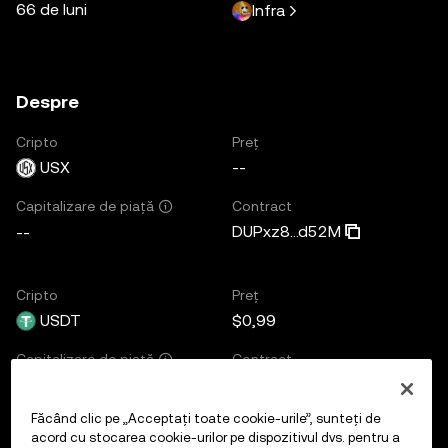
66 de luni
Infra
Despre
Cripto
Preț
USX
--
Contract
Capitalizare de piață
DUPxz8...d52M
--
Cripto
Preț
USDT
$0,99
Contract
Capitalizare de piață
Es9vMF...wNYB
$3,83B
Făcând clic pe „Acceptați toate cookie-urile”, sunteți de
acord cu stocarea cookie-urilor pe dispozitivul dvs. pentru a