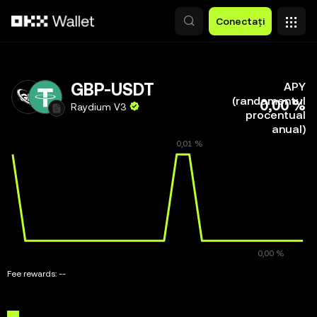
Săriți la conținutul principal
Conectați
GBP-USDT
APY
(randamentul
0,00 %
Raydium V3
procentual
anual)
Fee rewards:
--