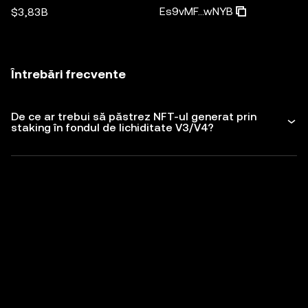
Es9vMF...wNYB
$3,83B
Întrebări frecvente
De ce ar trebui să păstrez NFT-ul generat prin
staking în fondul de lichiditate V3/V4?