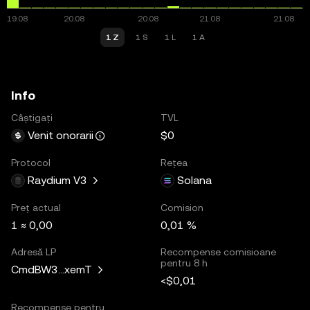
1 Z
1 S
1 L
1 A
Info
Câștigați
TVL
$0
Venit onorarii
Protocol
Rețea
Raydium V3
Solana
Preț actual
Comision
1 ≈ 0,00
0,01 %
Adresă LP
Recompense comisioane
pentru 8 h
CmdBW3...xemT
<$0,01
Recompense pentru