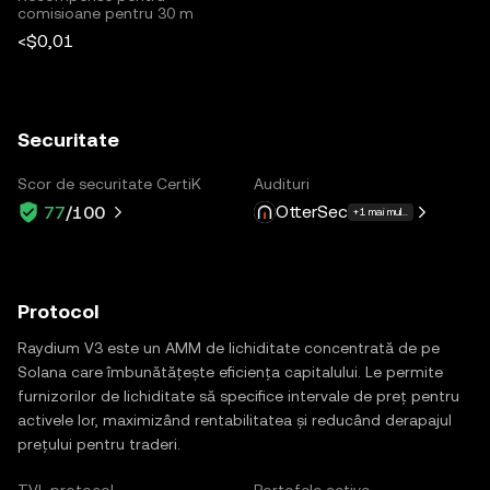
comisioane pentru 30 m
<$0,01
Securitate
Scor de securitate CertiK
Audituri
OtterSec
77
/100
+1 mai multe
Protocol
Raydium V3 este un AMM de lichiditate concentrată de pe
Solana care îmbunătățește eficiența capitalului. Le permite
furnizorilor de lichiditate să specifice intervale de preț pentru
activele lor, maximizând rentabilitatea și reducând derapajul
prețului pentru traderi.
TVL protocol
Portofele active