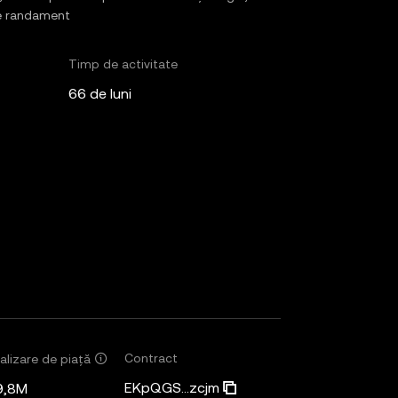
 de randament
Timp de activitate
66 de luni
Contract
alizare de piață
EKpQGS...zcjm
9,8M