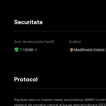
Securitate
Scor de securitate CertiK
Audituri
MadShield
77
/100
+3 mai multe
Protocol
Raydium este un market maker automatizat (AMM) construi
registrul de comenzi central al bursei descentralizate (DEX