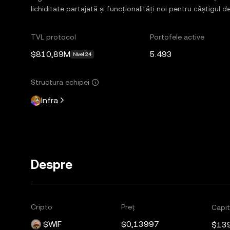
lichiditate partajată și funcționalități noi pentru câștigul
TVL protocol
Portofele active
$810,89M
5.493
Nivel 24
Structura echipei
Infra
Despre
Cripto
Preț
Capit
$WIF
$0,13997
$13