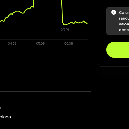
Ca ur
răscu
valo
desch
a
olana