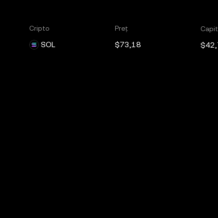
Cripto
Preț
Capit
SOL
$73,18
$42,