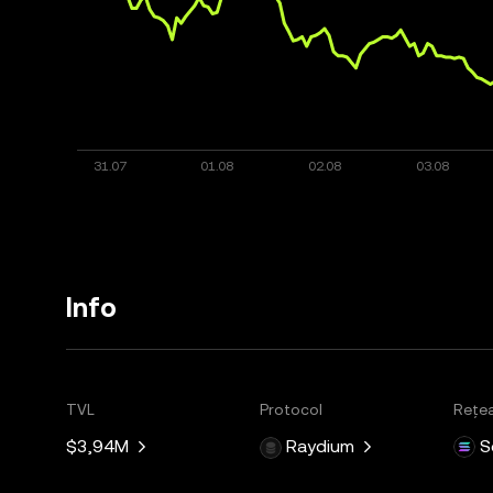
Info
TVL
Protocol
Rețe
$3,94M
Raydium
S