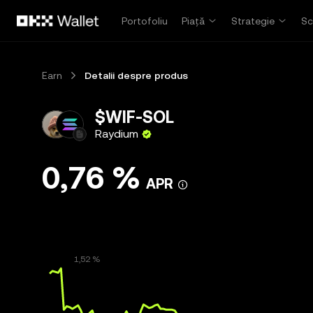
Săriți la conținutul principal
Portofoliu
Piață
Strategie
Sc
Earn
Detalii despre produs
$WIF-SOL
Raydium
0,76 %
APR