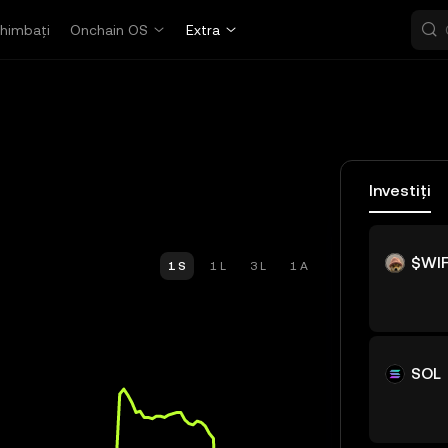
himbați
Onchain OS
Extra
Investiți
$WI
1 S
1 L
3 L
1 A
SOL