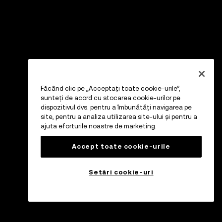
Făcând clic pe „Acceptați toate cookie-urile”,
sunteți de acord cu stocarea cookie-urilor pe
dispozitivul dvs. pentru a îmbunătăți navigarea pe
site, pentru a analiza utilizarea site-ului și pentru a
ajuta eforturile noastre de marketing.
Accept toate cookie-urile
Setări cookie-uri