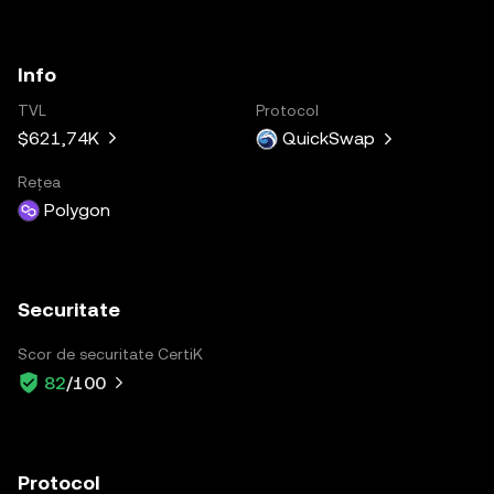
Info
TVL
Protocol
$621,74K
QuickSwap
Rețea
Polygon
Securitate
Scor de securitate CertiK
82
/100
Protocol