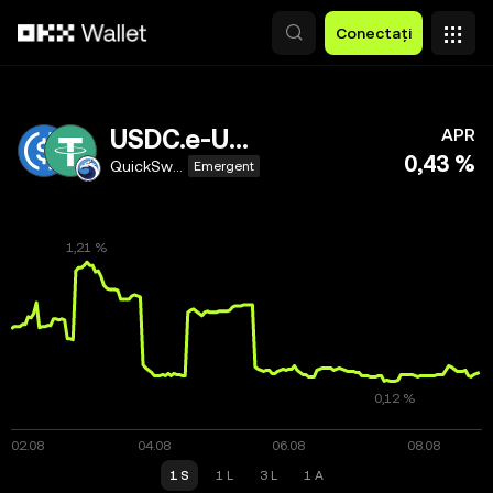
Săriți la conținutul principal
Conectați
USDC.e-USDT
APR
0,43 %
QuickSwap
Emergent
1 S
1 L
3 L
1 A