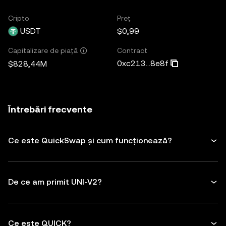
Cripto
Preț
USDT
$0,99
Contract
Capitalizare de piață
0xc213...8e8f
$828,44M
Întrebări frecvente
Ce este QuickSwap și cum funcționează?
De ce am primit UNI-V2?
Ce este QUICK?