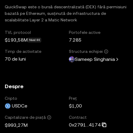
QuickSwap este o bursă descentralizată (DEX) fără permisiuni
bazată pe Ethereum, susținută de infrastructura de
scalabilitate Layer 2 a Matic Network
TVL protocol
Portofele active
$193,58M
7.285
Nivel 44
Timp de activitate
Structura echipei
70 de luni
Sameep Singhania
Despre
Cripto
Preț
USDC.e
$1,00
Contract
Capitalizare de piață
0x2791...4174
$993,27M