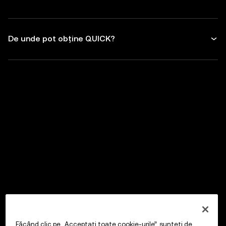
De unde pot obține QUICK?
Făcând clic pe „Acceptați toate cookie-urile”, sunteți de