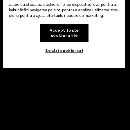
acord cu stocarea cookie-urilor pe dispozitivul dvs. pentru a
îmbunătăți navigarea pe site, pentru a analiza utilizarea site-
ului și pentru a ajuta eforturile noastre de marketing.
Accept toate
cookie-urile
Setări cookie-uri
Investiți
©2017 - 2026 WEB3.OKX.COM
Română/USD