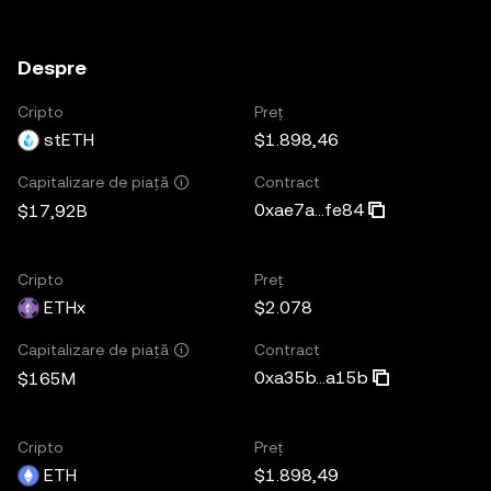
Despre
Cripto
Preț
stETH
$1.898,46
Contract
Capitalizare de piață
0xae7a...fe84
$17,92B
Cripto
Preț
ETHx
$2.078
Contract
Capitalizare de piață
0xa35b...a15b
$165M
Cripto
Preț
ETH
$1.898,49