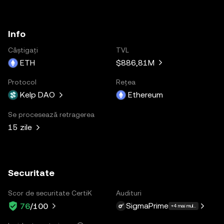
Info
Câștigați
TVL
ETH
$886,81M
Protocol
Rețea
Kelp DAO
Ethereum
Se procesează retragerea
15 zile
Securitate
Scor de securitate CertiK
Audituri
SigmaPrime
76
/100
+4 mai multe