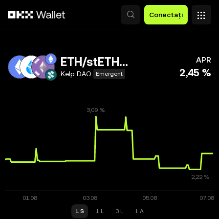
Săriți la conținutul principal
Conectați
ETH/stETH/ETHx
APR
2,45 %
Kelp DAO
Emergent
1 S
1 L
3 L
1 A