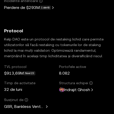
Incidente anterioare
Pierdere de
$293M
1 alertă
Protocol
Kelp DAO este un protocol de restaking lichid care permite
utilizatorilor să facă restaking cu tokenurile lor de staking
lichid la mai mulți validatori. Optimizează randamentul,
menținând în același timp lichiditatea și diversificând riscul.
TVL protocol
Portofele active
$913,69M
8.082
Nivel 23
Timp de activitate
Structura echipei
32 de luni
Indrajit Ghosh
Susținut de
GSR, Bankless Ventures, Hypersphere Ventures, Web3Port, L