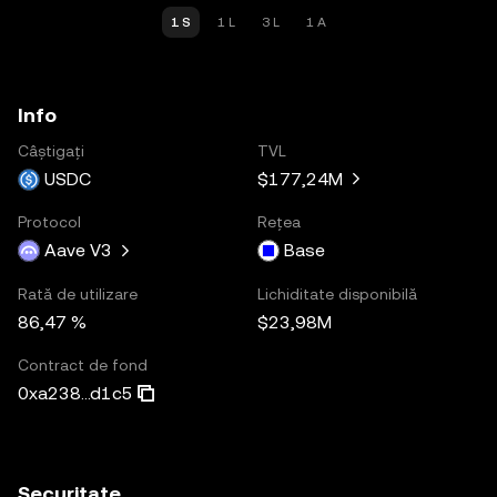
1 S
1 L
3 L
1 A
Info
Câștigați
TVL
USDC
$177,24M
Protocol
Rețea
Aave V3
Base
Rată de utilizare
Lichiditate disponibilă
86,47 %
$23,98M
Contract de fond
0xa238...d1c5
Securitate