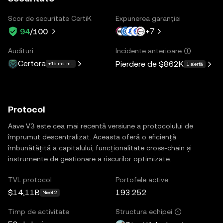
Scor de securitate CertiK
Expunerea garanției
+
7
94
/100
Audituri
Incidente anterioare
Certora
Pierdere de
$862K
+15 mai multe
1 alertă
Protocol
Aave V3 este cea mai recentă versiune a protocolului de
împrumut descentralizat. Aceasta oferă o eficiență
îmbunătățită a capitalului, funcționalitate cross-chain și
instrumente de gestionare a riscurilor optimizate.
TVL protocol
Portofele active
$14,11B
193.252
Nivel 2
Timp de activitate
Structura echipei