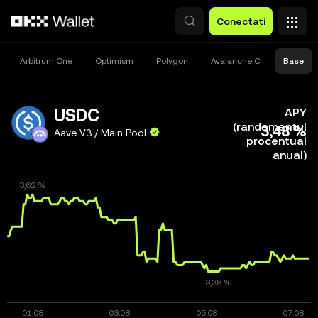
Săriți la conținutul principal
Conectați
Arbitrum One
Optimism
Polygon
Avalanche C
Base
USDC
APY
(randamentul
3,48 %
Aave V3 / Main Pool
procentual
anual)