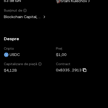
53 de luni
Stani Kulechov
Susținut de
Blockchain Capital, Standard Crypto, Blockchain.com
Despre
Cripto
Preț
USDC
$1,00
Contract
Capitalizare de piață
0x8335...2913
$4,12B