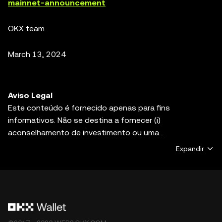
mainnet-announcement
OKX team
March 13, 2024
Aviso Legal
Este conteúdo é fornecido apenas para fins
informativos. Não se destina a fornecer (i)
aconselhamento de investimento ou uma
recomendação de investimento, (ii) uma oferta,
Expandir
solicitação ou incentivo para comprar, vender ou manter
ativos digitais, ou (iii) aconselhamento financeiro,
contabilístico, jurídico ou fiscal. Os ativos digitais,
incluindo criptomoedas estáveis e NFT, estão sujeitos à
volatilidade do mercado, envolvem um alto grau de risco
e podem perder valor. Consulte um profissional