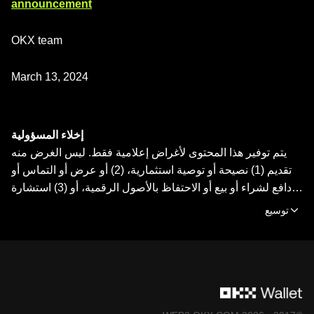
announcement
OKX team
March 13, 2024
إخلاء المسؤولية
يتم توفير هذا المحتوى لأغراض إعلامية فقط. ليس الغرض منه
تقديم (1) نصيحة أو توصية استثمارية، (2) أو عرض أو التماس أو
دافع لشراء أو بيع أو الاحتفاظ بالأصول الرقمية، أو (3) استشارة
مالية أو محاسبية أو قانونية أو ضريبية. تخضع الأصول الرقمية، بما
توسيع
فيها العملات المستقرة، ورموز NFT، لسوق متقلب وتنطوي على
درجة عالية من المخاطرة، ويمكن أن تشهد تقلّبًا كبيرًا في قيمتها
صعودًا وهبوطًا. يرجى استشارة اختصاصي الشؤون قانونية/
الضرائب/الاستثمار لديك بخصوص ما إذا كان التداول أو الاحتفاظ
بالأصول الرقمية مناسبًا لك أم لا. محفظة OKX Web3 هي مجرد
خدمة برمجية لمحفظة الحفظ الذاتي تسمح لك باكتشاف منصات