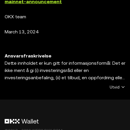
mainnet-announcement
OKX team
March 13, 2024
Ansvarsfraskrivelse
Dette innholdet er kun gitt for informasjonsformål. Det er
ikke ment å gi (i) investeringsråd eller en
investeringsanbefaling, (ii) et tilbud, en oppfordring eller
en pådrivelse til å kjøpe, selge eller holde digitale
Utvid
eiendeler, eller (iii) finansielle, regnskapsmessige, juridiske
eller skatterelaterte råd. Digitale eiendeler, inkludert
stablecoins og NFTs, er utsatt for markedsvolatilitet,
innebærer en høy grad av risiko, og kan miste verdi.
Vennligst konsulter din
juridiske/skatte-/investeringsprofesjonelle for spørsmål