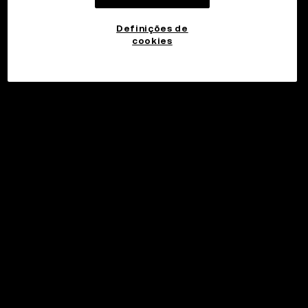
Definições de
cookies
©2017 - 2026 WEB3.OKX.COM
Português (Portugal)/USD