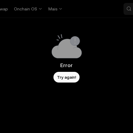
wap
Onchain OS
Mais
Error
Try again!