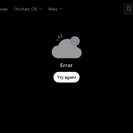
wap
Onchain OS
Mais
Error
Try again!