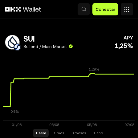
Pular para o conteúdo principal
Conectar
SUI
APY
1,25%
Suilend / Main Market
1 sem
1 mês
3 meses
1 ano