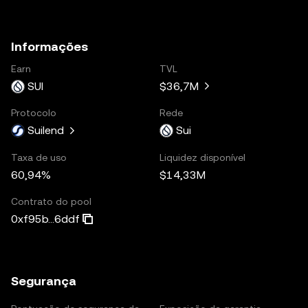
Informações
Earn
TVL
SUI
$36,7M
Protocolo
Rede
Suilend
Sui
Taxa de uso
Liquidez disponível
60,94%
$14,33M
Contrato do pool
0xf95b...6ddf
Segurança