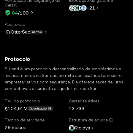
Pontuação de segurança da
Exposição da garantia
CertiK
+
21
84
/100
Auditorias
OtterSec
+3 mais
Protocolo
Suilend é um protocolo descentralizado de empréstimos e
financiamentos na Sui. que permite aos usuários fornecer e
emprestar ativos com segurança. Ele oferece taxas de juros
competitivas e aumenta a liquidez na rede Sui.
TVL do protocolo
Carteiras ativas
$104,91M
13.733
Classificação: 58
Tempo de atividade
Estrutura da equipe
29 meses
Ripleys