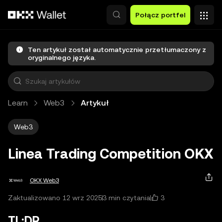
Przejdź do głównej treści
Połącz portfel
Ten artykuł został automatycznie przetłumaczony z
oryginalnego języka.
Learn
Web3
Artykuł
Web3
Linea Trading Competition OKX
OKX Web3
3
Zaktualizowano 12 wrz 2025
3 min czytania
TL;DR