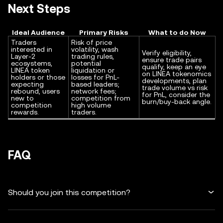
Next Steps
Ideal Audience
Primary Risks
What to do Now
Traders
Risk of price
interested in
volatility, wash
Verify eligibility,
Layer-2
trading rules,
ensure trade pairs
ecosystems,
potential
qualify, keep an eye
LINEA token
liquidation or
on LINEA tokenomics
holders or those
losses for PnL-
developments, plan
expecting
based leaders;
trade volume vs risk
rebound, users
network fees;
for PnL, consider the
new to
competition from
burn/buy-back angle.
competition
high volume
rewards.
traders.
FAQ
Should you join this competition?