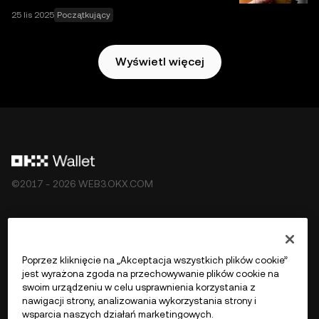
ekosystemu Web3 OKX
.
25 lis 2025
Początkujący
Wyświetl więcej
©2017 - 2026 WEB3.OKX.COM
Polski/USD
Poprzez kliknięcie na „Akceptacja wszystkich plików cookie”
jest wyrażona zgoda na przechowywanie plików cookie na
swoim urządzeniu w celu usprawnienia korzystania z
nawigacji strony, analizowania wykorzystania strony i
Więcej o OKX Web3
wsparcia naszych działań marketingowych.