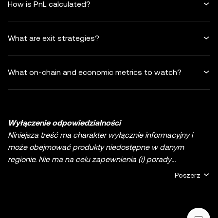
How is PnL calculated?
What are exit strategies?
What on-chain and economic metrics to watch?
Wyłączenie odpowiedzialności
Niniejsza treść ma charakter wyłącznie informacyjny i
może obejmować produkty niedostępne w danym
regionie. Nie ma na celu zapewnienia (i) porady
inwestycyjnej lub rekomendacji inwestycyjnej; (ii) oferty
Poszerz
lub zachęty do kupna, sprzedaży lub posiadania
kryptowalut/aktywów cyfrowych lub (iii) doradztwa
finansowego, księgowego, prawnego lub podatkowego.