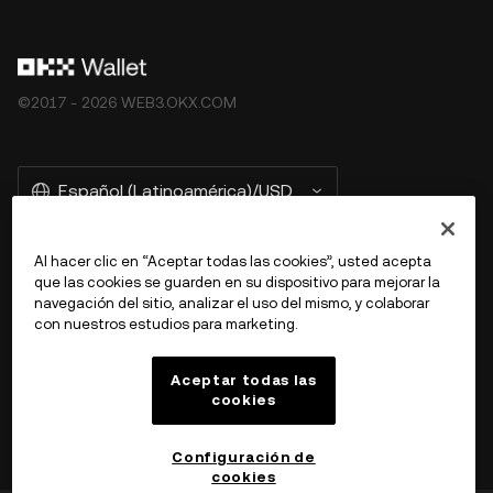
©2017 - 2026 WEB3.OKX.COM
Español (Latinoamérica)/USD
Al hacer clic en “Aceptar todas las cookies”, usted acepta
que las cookies se guarden en su dispositivo para mejorar la
Más información sobre OKX Web3
navegación del sitio, analizar el uso del mismo, y colaborar
con nuestros estudios para marketing.
Producto
Aceptar todas las
cookies
Soporte
Configuración de
cookies