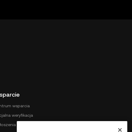
tform stron
 OKX Web3
amach
nia usług
sparcie
ntrum wsparcia
cjalna weryfikacja
łoszenia