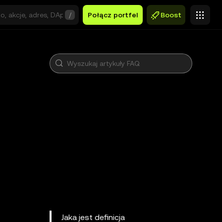
/
Połącz portfel
Boost
Jaka jest definicja