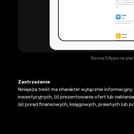
Strona DApps na plat
Zastrzeżenie
Niniejsza treść ma charakter wyłącznie informacyjny. 
inwestycyjnych, (ii) prezentowania ofert lub nakła
(iii) porad finansowych, księgowych, prawnych lub 
zmienności rynkowej, wiążą się z wysokim stopniem r
ds. prawnych / podatkowych / inwestycyjnych na tem
odpowiednie. OKX Web3 Wallet jest wyłącznie usł