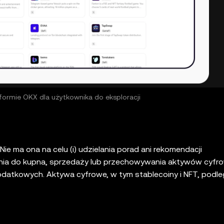
formie OKX dla użytkownika do eksploracji
Nie ma ona na celu (i) udzielania porad ani rekomendacji
niania do kupna, sprzedaży lub przechowywania aktywów cyfr
podatkowych. Aktywa cyfrowe, w tym stablecoiny i NFT, podle
yzyka i mogą stracić na wartości. Skonsultuj się ze swoim sp
at tego, czy handel lub posiadanie aktywów cyfrowych jest 
ugą oprogramowania do niepowierniczego przechowywania śr