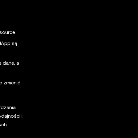
source.
 dApp są
 dane, a
e zmienić
rdzania
dajności i
ych