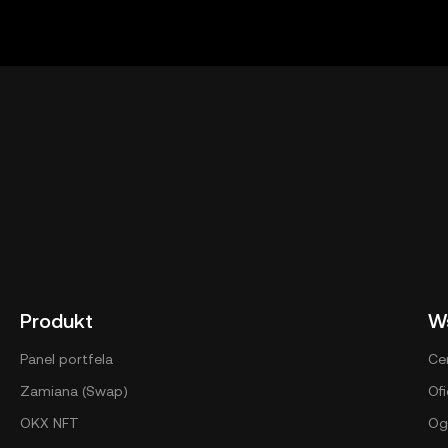
interakcję z nimi, ale nie ma kontroli nad usługami takich pla
e wszystkie produkty są oferowane we wszystkich regionach.
OKX Exchange i podlegają [Warunkom świadczenia usług w r
elp/okx-web3-ecosystem-terms-of-service
„Warunki świadcze
Produkt
W
Panel portfela
Ce
Zamiana (Swap)
Ofi
OKX NFT
Og