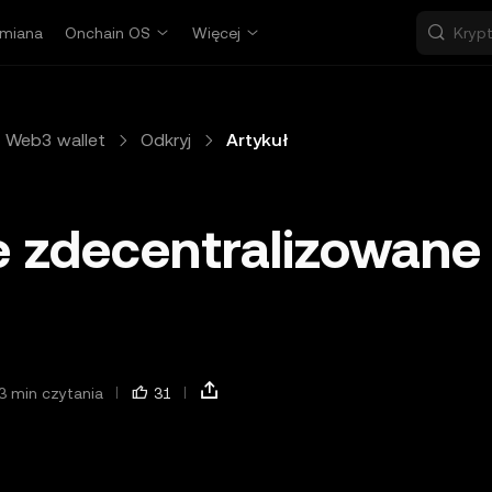
miana
Onchain OS
Więcej
Web3 wallet
Odkryj
Artykuł
e zdecentralizowane
3 min czytania
31