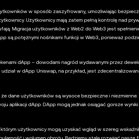
żytkowników w sposób zaszyfrowany, umożliwiając bezpiec
ytkownicy. Użytkownicy mają zatem pełną kontrolę nad pryw
fają. Migracja użytkowników z Web2 do Web3 jest spełnien
dApp są potężnymi nośnikami funkcji w Web3, ponieważ podzie
okenami dApp – dowodami nagród wydawanymi przez dewel
udział w dApp. Uniswap, na przykład, jest zdecentralizowan
że dane użytkowników są wysoce bezpieczne i niezmienne.
ju aplikacji dApp. DApp mogą jednak osiągać gorsze wyniki 
 w którym użytkownicy mogą uzyskać wgląd w szereg wskaźn
pularność i wolumen obrotu. Będziemy stale rozwijać nasze f