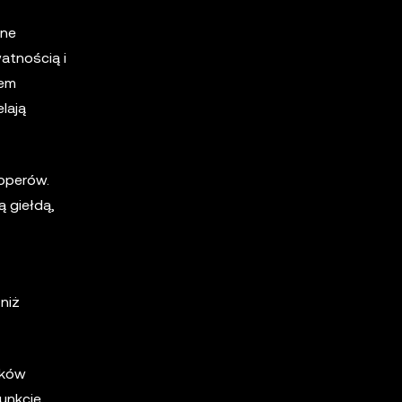
zne
atnością i
iem
lają
operów.
ą giełdą,
niż
ików
unkcje,