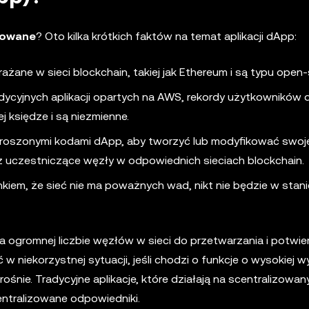
zowane
? Oto kilka krótkich faktów na temat aplikacji dApp:
żane w sieci blockchain, takiej jak Ethereum i są typu open-
ycyjnych aplikacji opartych na AWS, rekordy użytkowników
 księdze i są niezmienne.
roszonymi kodami dApp, aby tworzyć lub modyfikować swoje
 uczestniczące węzły w odpowiednich sieciach blockchain.
em, że sieć nie ma poważnych wad, nikt nie będzie w stani
na ogromnej liczbie węzłów w sieci do przetwarzania i potwie
niekorzystnej sytuacji, jeśli chodzi o funkcje o wysokiej wy
nie. Tradycyjne aplikacje, które działają na scentralizowan
entralizowane odpowiedniki.