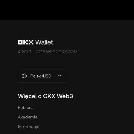
która umożliwia odkrywanie platform stron trzecich i 
trzecich i nie ponosi za nie odpowiedzialności. Ni
Wallet i usługi dodatkowe nie są oferowane przez 
ekosystemu Web3 w OKX](
https://web3.okx.com/h
w ramach ekosystemu Web3 w OKX”).
©2017 - 2026 WEB3.OKX.COM
Polski/USD
Więcej o OKX Web3
Pobierz
Akademia
Informacje