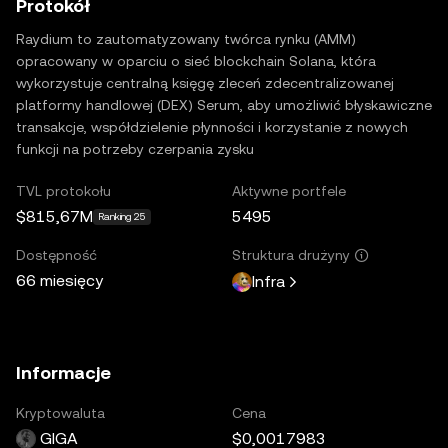
Protokół
Raydium to zautomatyzowany twórca rynku (AMM)
opracowany w oparciu o sieć blockchain Solana, która
wykorzystuje centralną księgę zleceń zdecentralizowanej
platformy handlowej (DEX) Serum, aby umożliwić błyskawiczne
transakcje, współdzielenie płynności i korzystanie z nowych
funkcji na potrzeby czerpania zysku
TVL protokołu
Aktywne portfele
$815,67M
5495
Ranking 25
Dostępność
Struktura drużyny
66 miesięcy
Infra
Informacje
Kryptowaluta
Cena
GIGA
$0,0017983