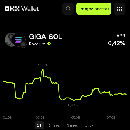
Przejdź do głównej treści
Połącz portfel
GIGA-SOL
APR
0,42%
Raydium
1T
1 mies.
3 mies.
1 rok