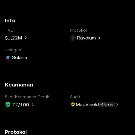
Info
TVL
Protokol
$1,22M
Raydium
Jaringan
Solana
Keamanan
Skor Keamanan CertiK
Audit
MadShield
77
/100
+3 lainnya
Protokol