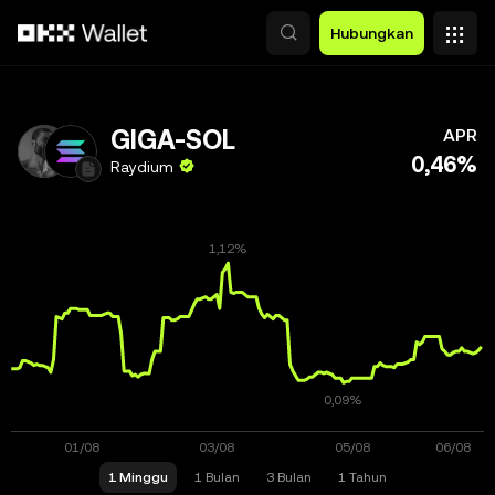
Lewati ke konten utama
Hubungkan
GIGA-SOL
APR
0,46%
Raydium
1 Minggu
1 Bulan
3 Bulan
1 Tahun