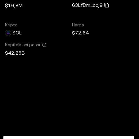
63LfDm...cqj9
$16,8M
Kripto
Harga
SOL
$72,64
Kapitalisasi pasar
$42,25B