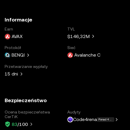
Informacje
Earn
TVL
AVAX
$146,32M
Protokół
Sieć
BENQI
Avalanche C
Przetwarzanie wypłaty
15 dni
Bezpieczeństwo
Ocena bezpieczeństwa
Audyty
CerTiK
Code4rena
Ponad 4 więcej
83
/100