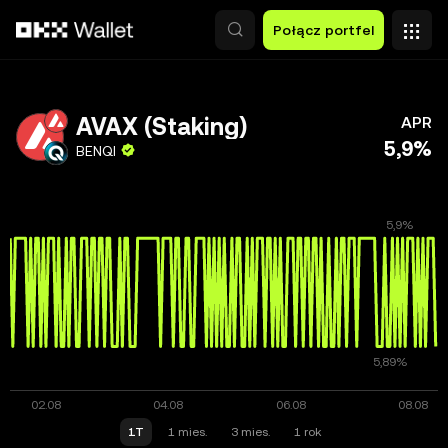
Przejdź do głównej treści
Połącz portfel
AVAX (Staking)
APR
5,9%
BENQI
1T
1 mies.
3 mies.
1 rok