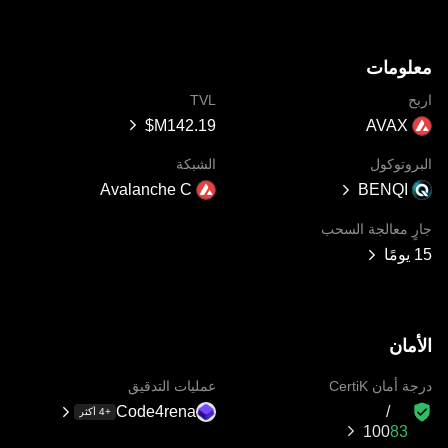
معلومات
اربح
TVL
AVAX
البروتوكول
الشبكة
Avalanche C
BENQI
جارٍ معالجة السحب
15 يومًا
الأمان
درجة أمان CertiK
عمليات التدقيق
Code4rena
+4 أكثر
100‏