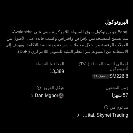
البروتوكول
Benqi هو بروتوكول سوق للسيولة اللامركزية مبني على Avalanche،
مما يسمح للمستخدمين بإقراض واقتراض وكسب فائدة على الأصول من
العملات الرقمية من خلال معاملات سريعة ومنخفضة التكلفة. ويهدف إلى
الاستفادة من السيولة عبر النظم البيئية للتمويل اللامركزي (DeFi).
إجمالي القيمة المقفلة (TVL)
المحافظ النشِطة
للبروتوكول
التصنيف ‏‎41‏
زمن التشغيل
هيكل الفريق
57 شهرًا
Dan Mgbor
مدعوم من
Assets, GenBlock Capital, Rarestone Capital, Skynet Trading