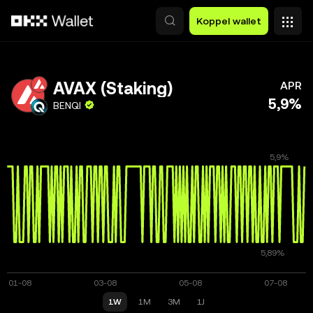
Overslaan naar hoofdinhoud
Koppel wallet
AVAX (Staking)
APR
5,9%
BENQI
1W
1M
3M
1J