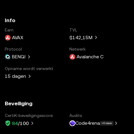
Info
Earn
TVL
AVAX
$142,15M
Protocol
Netwerk
BENQI
Avalanche C
Opname wordt verwerkt
15 dagen
Beveiliging
CertiK-beveiligingsscore
Audits
Code4rena
84
/100
+4 meer