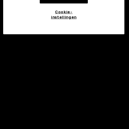
Cookie-
instellingen
©2017 - 2026 WEB3.OKX.COM
Nederlands/USD