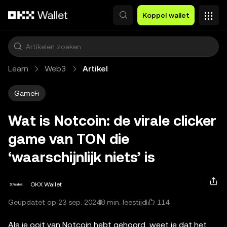
Overslaan naar hoofdinhoud
Koppel wallet
Learn
Web3
Artikel
GameFi
Wat is Notcoin: de virale clicker
game van TON die
‘waarschijnlijk niets’ is
OKX Wallet
114
Geüpdatet op 23 sep. 2024
8 min. leestijd
Als je ooit van Notcoin hebt gehoord, weet je dat het