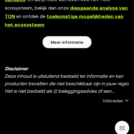
ecosysteem, bekijk dan onze
diepgaande analyse van
TON
en ontdek de
toekomstige mogelijkheden van
het ecosysteem
.
Meer informatie
Disclaimer
Deze inhoud is uitsluitend bedoeld ter informatie en kan
producten bevatten die niet beschikbaar zijn in jouw regio.
Het is niet bedoeld als (i) beleggingsadvies of een
beleggingsaanbeveling; (ii) een aanbod of verzoek om
Uitbreiden
crypto-/digitale bezittingen te kopen, verkopen of aan te
houden; of (iii) financieel, boekhoudkundig, juridisch of
fiscaal advies. Het bezit van crypto en digitale bezittingen,
waaronder stablecoins en NFT's, brengt een hoog risico