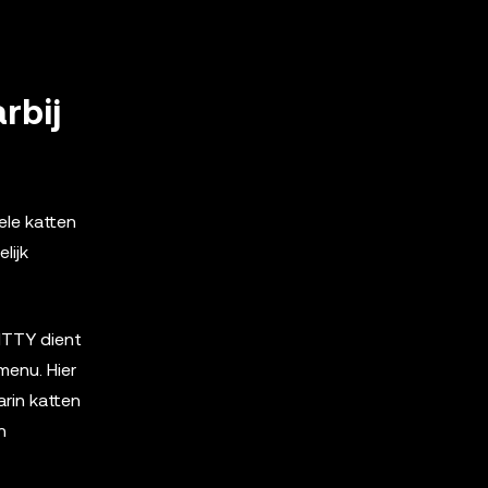
rbij
ele katten
lijk
ITTY dient
menu. Hier
rin katten
n