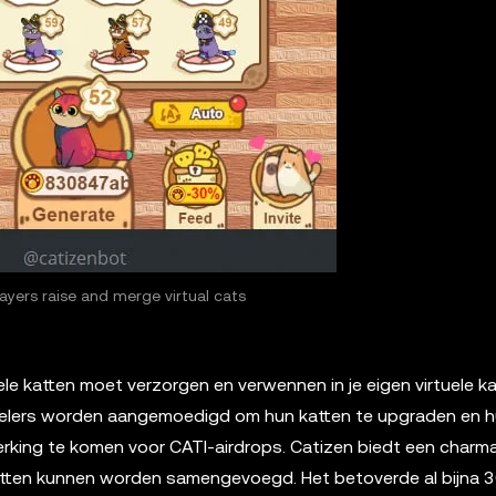
layers raise and merge virtual cats
ele katten moet verzorgen en verwennen in je eigen virtuele k
j spelers worden aangemoedigd om hun katten te upgraden en 
erking te komen voor CATI-airdrops. Catizen biedt een charm
tten kunnen worden samengevoegd. Het betoverde al bijna 3