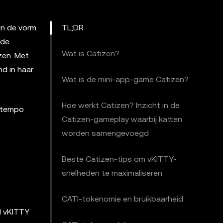
 in de vorm
TL;DR
 de
Wat is Catizen?
zen. Met
nd in haar
Wat is de mini-app-game Catizen?
Hoe werkt Catizen? Inzicht in de
p tempo
Catizen-gameplay waarbij katten
worden samengevoegd
Beste Catizen-tips om vKITTY-
snelheden te maximaliseren
CATI-tokenomie en bruikbaarheid
l vKITTY