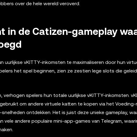
ebbers over de hele wereld veroverd.
ht in de Catizen-gameplay waa
voegd
n uurlijkse vKITTY-inkomsten te maximaliseren door hun virtu
rs het spel beginnen, zien ze zestien lege slots die geleide
 verhogen spelers hun totale uurlijkse vKITTY-inkomsten. vK
 gebruikt om andere virtuele katten te kopen via het Voeding-
-snelheden ontdekken. Het is juist deze unieke gameplay, waa
 vele andere populaire mini-app-games van Telegram, waari
maken.