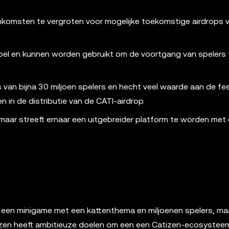
omsten te vergroten voor mogelijke toekomstige airdrops 
 spel en kunnen worden gebruikt om de voortgang van spelers 
s van bijna 30 miljoen spelers en hecht veel waarde aan de f
n in de distributie van de CATI-airdrop.
 maar streeft ernaar een uitgebreider platform te worden met 
 een minigame met een kattenthema en miljoenen spelers, maar
izen heeft ambitieuze doelen om een een Catizen-ecosystee