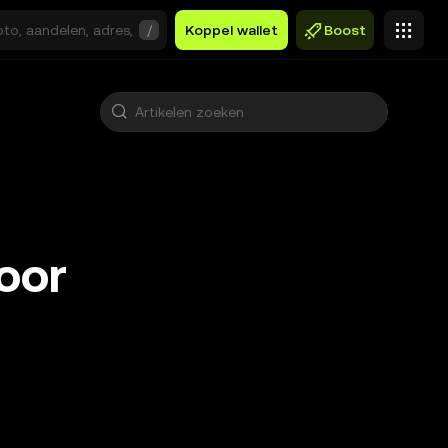
/
Koppel wallet
Boost
oor