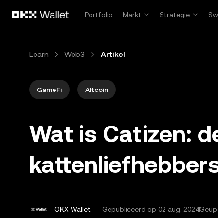
Overslaan naar hoofdinhoud
Portfolio
Markt
Strategie
Sw
Learn
Web3
Artikel
GameFi
Altcoin
Wat is Catizen: d
kattenliefhebber
OKX Wallet
Gepubliceerd op
02 aug. 2024
Geüpd