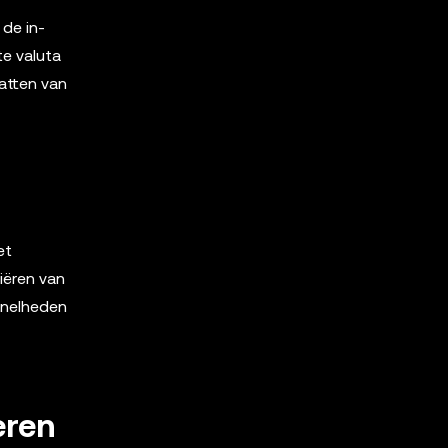
de in-
te valuta
atten van
et
iëren van
snelheden
eren