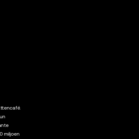
attencafé.
hun
ante
0 miljoen