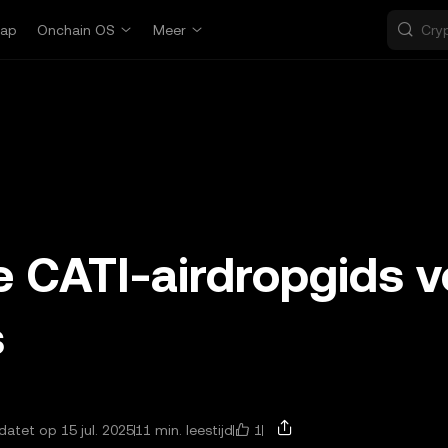
ap
Onchain OS
Meer
e CATI-airdropgids v
s
1
atet op 15 jul. 2025
11 min. leestijd