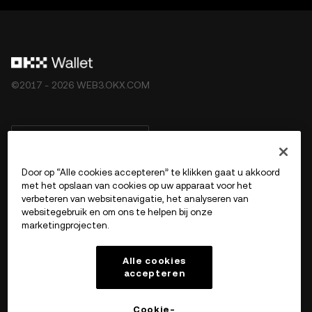
©2017 - 2026 WEB3.OKX.COM
Nederlands/USD
Door op “Alle cookies accepteren” te klikken gaat u akkoord
met het opslaan van cookies op uw apparaat voor het
verbeteren van websitenavigatie, het analyseren van
Meer over OKX Web3
websitegebruik en om ons te helpen bij onze
marketingprojecten.
Product
Alle cookies
accepteren
Ondersteuning
Cookie-