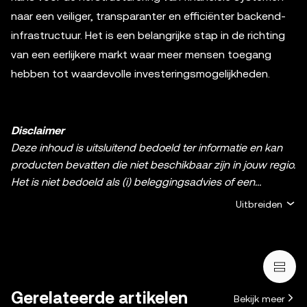
naar een veiliger, transparanter en efficiënter backend-
infrastructuur. Het is een belangrijke stap in de richting
van een eerlijkere markt waar meer mensen toegang
hebben tot waardevolle investeringsmogelijkheden.
Disclaimer
Deze inhoud is uitsluitend bedoeld ter informatie en kan
producten bevatten die niet beschikbaar zijn in jouw regio.
Het is niet bedoeld als (i) beleggingsadvies of een
beleggingsaanbeveling; (ii) een aanbod of verzoek om
Uitbreiden
crypto-/digitale bezittingen te kopen, verkopen of aan te
houden; of (iii) financieel, boekhoudkundig, juridisch of
fiscaal advies. Het bezit van crypto en digitale bezittingen,
waaronder stablecoins en NFT's, brengt een hoog risico
met zich mee en kan sterk fluctueren. Overweeg
Gerelateerde artikelen
Bekijk meer
zorgvuldig of het, aan de hand van je financiële situatie,