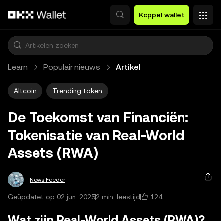
Overslaan naar hoofdinhoud
Koppel wallet
Learn
Populair nieuws
Artikel
Altcoin
Trending token
De Toekomst van Financiën:
Tokenisatie van Real-World
Assets (RWA)
News Feeder
124
Geüpdatet op 02 jun. 2025
2 min. leestijd
Wat zijn Real-World Assets (RWA)?