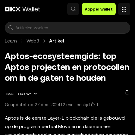
Overslaan naar hoofdinhoud
Koppel wallet
Learn
Web3
Artikel
Aptos-ecosysteemgids: top
Aptos projecten en protocollen
om in de gaten te houden
OKX Wallet
1
Geüpdatet op 27 dec. 2024
12 min. leestijd
Aptos is de eerste Layer-1 blockchain die is gebouwd
op de programmeertaal Move en is daarmee een
veelbelovende speler in het cryptolandschap geworden.