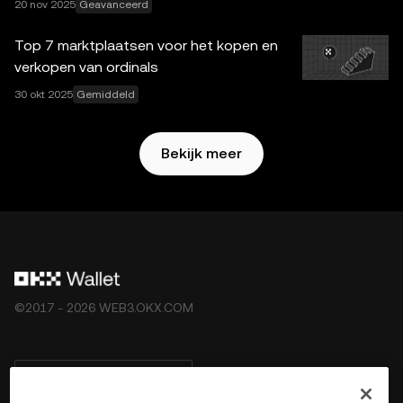
onderhevig aan de
20 nov 2025
Geavanceerd
Gebruikersvoorwaarden van het
OKX Web3-ecosysteem
.
Top 7 marktplaatsen voor het kopen en
verkopen van ordinals
30 okt 2025
Gemiddeld
Bekijk meer
©2017 - 2026 WEB3.OKX.COM
Nederlands/USD