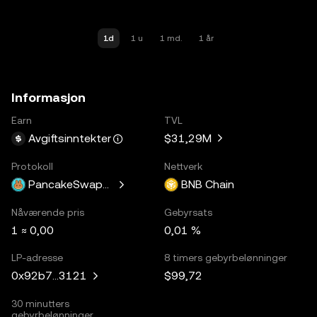
1d
1 u
1 md.
1 år
Informasjon
Earn
TVL
$31,29M
Avgiftsinntekter
Protokoll
Nettverk
PancakeSwapV3
BNB Chain
Nåværende pris
Gebyrsats
1 ≈ 0,00
0,01 %
LP-adresse
8 timers gebyrbelønninger
$99,72
0x92b7...3121
30 minutters
gebyrbelønninger