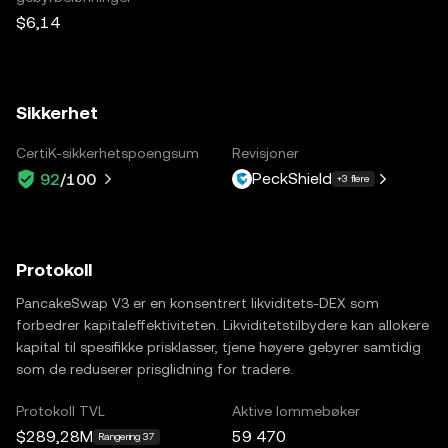
$6,14
Sikkerhet
CertiK-sikkerhetspoengsum
Revisjoner
PeckShield
92
/100
+3 flere
Protokoll
PancakeSwap V3 er en konsentrert likviditets-DEX som
forbedrer kapitaleffektiviteten. Likviditetstilbydere kan allokere
kapital til spesifikke prisklasser, tjene høyere gebyrer samtidig
som de reduserer prisglidning for tradere.
Protokoll TVL
Aktive lommebøker
$289,28M
59 470
Rangering 37