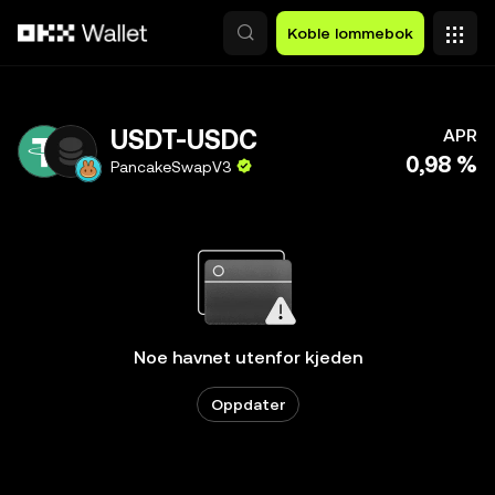
Hopp over til hovedinnhold
Koble lommebok
USDT-USDC
APR
0,98 %
PancakeSwapV3
Noe havnet utenfor kjeden
Oppdater