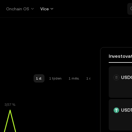
p
Onchain OS
Více
Investova
USD
1 d.
1 týden
1 měs.
1 r.
USD