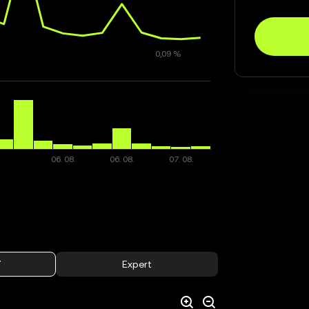
í
Expert