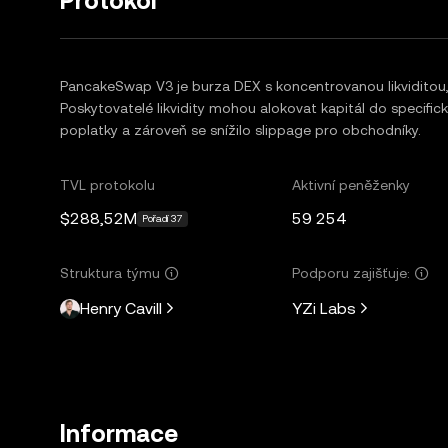
Protokol
PancakeSwap V3 je burza DEX s koncentrovanou likviditou, 
Poskytovatelé likvidity mohou alokovat kapitál do specific
poplatky a zároveň se snížilo slippage pro obchodníky.
TVL protokolu
Aktivní peněženky
$288,52M
59 254
Pořadí 37
Struktura týmu
Podporu zajišťuje:
Henry Cavill
YZi Labs
Informace