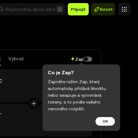
/
Připojit
Boost
t
Vybrat
Zap
Co je Zap?
C
Zapněte režim Zap, který
automaticky přidává likviditu
$0,00
nebo swapuje a vyrovnává
tokeny, a to podle vašeho
cenového rozpětí.
T
OK
$0,00