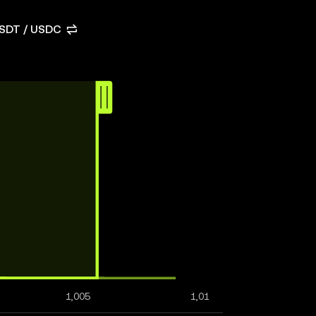
USDT / USDC
1,005
1,01