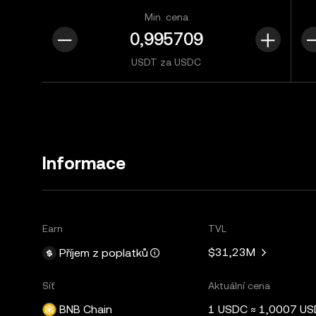
Min. cena
USDT za USDC
Informace
Earn
TVL
$31,23M
Příjem z poplatků
Síť
Aktuální cena
BNB Chain
1 USDC ≈ 1,0007 U