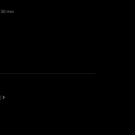
 30 min
t dalších: 3