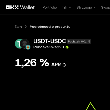
Přeskočit na hlavní obsah
Portfolio
Trh
Strategie
Swa
Earn
Podrobnosti o produktu
USDT-USDC
Poplatek: 0,01 %
PancakeSwapV3
1,26 %
APR