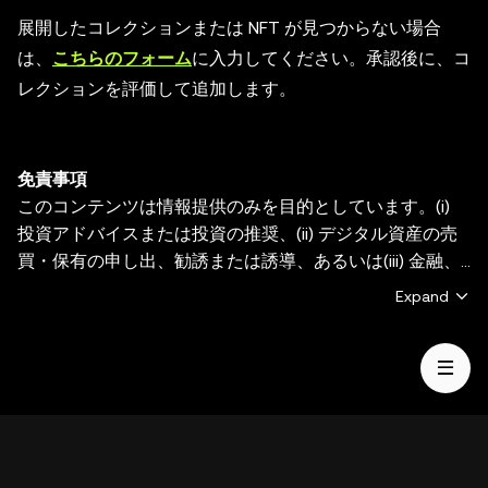
展開したコレクションまたは NFT が見つからない場合
は、
こちらのフォーム
に入力してください。承認後に、コ
レクションを評価して追加します。
免責事項
このコンテンツは情報提供のみを目的としています。(i)
投資アドバイスまたは投資の推奨、(ii) デジタル資産の売
買・保有の申し出、勧誘または誘導、あるいは(iii) 金融、
会計、法務、または税務のアドバイスを提供するものでは
Expand
ありません。デジタル資産（ステーブルコインやNFTを含
む）は、市場変動の影響を受け、高いリスクが伴い、価値
が失われる恐れもあります。デジタル資産の取引や保有が
ご自身に適しているかどうかについてのご質問は、法務・
税務・投資の専門家にご相談ください。OKX Web3 ウォ
レットは、サードパーティプラットフォームを見つけ、や
り取りすることを可能にするセルフカストディウォレット