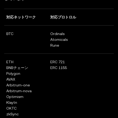
対応ネットワーク
対応プロトロル
BTC
Ordinals
Atomicals
Rune
ETH
ERC 721
BNBチェーン
ERC 1155
Polygon
AVAX
Arbitrum-one
Arbitrum-nova
Optimism
Klaytn
OKTC
zkSync