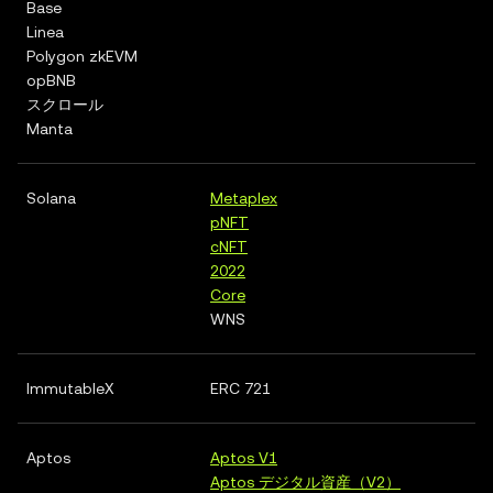
Base
Linea
Polygon zkEVM
opBNB
スクロール
Manta
Solana
Metaplex
pNFT
cNFT
2022
Core
WNS
ImmutableX
ERC 721
Aptos
Aptos V1
Aptos デジタル資産（V2）