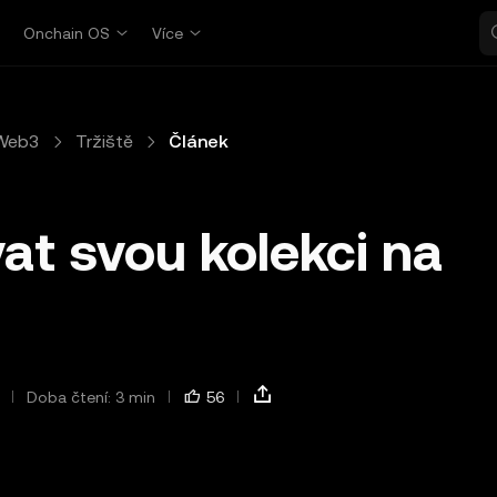
p
Onchain OS
Více
Web3
Tržiště
Článek
at svou kolekci na
Doba čtení: 3 min
56