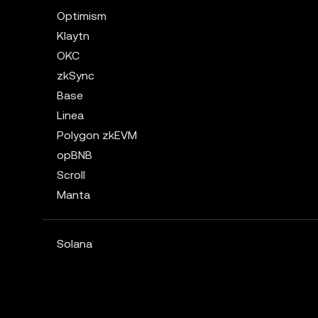
Optimism
Klaytn
OKC
zkSync
Base
Linea
Polygon zkEVM
opBNB
Scroll
Manta
Solana