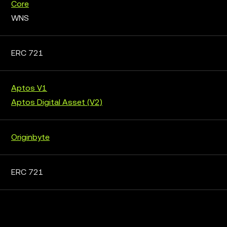
Core
WNS
ERC 721
Aptos V1
Aptos Digital Asset (V2)
Originbyte
ERC 721