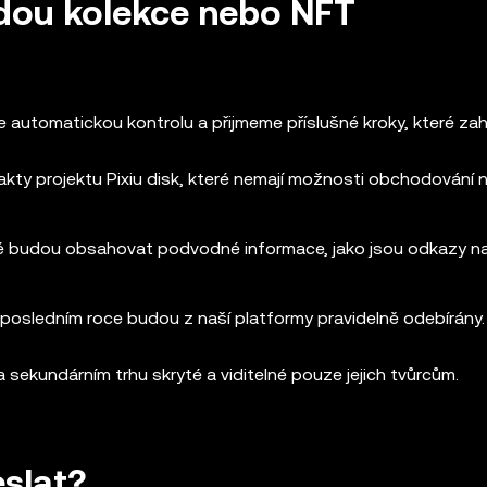
udou kolekce nebo NFT
e automatickou kontrolu a přijmeme příslušné kroky, které zahr
kty projektu Pixiu disk, které nemají možnosti obchodování 
ré budou obsahovat podvodné informace, jako jsou odkazy n
v posledním roce budou z naší platformy pravidelně odebírány.
kundárním trhu skryté a viditelné pouze jejich tvůrcům.
slat?