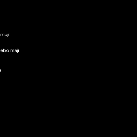
nují:
nebo mají
a