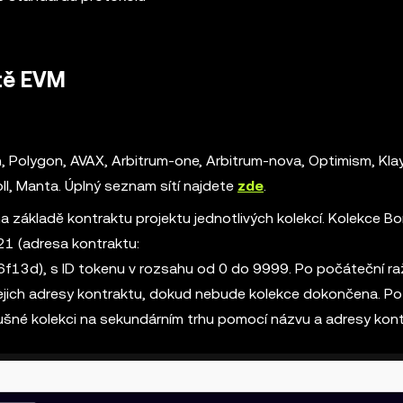
ítě EVM
, Polygon, AVAX, Arbitrum-one, Arbitrum-nova, Optimism, Kla
ll, Manta. Úplný seznam sítí najdete
zde
.
 základě kontraktu projektu jednotlivých kolekcí. Kolekce B
1 (adresa kontraktu:
), s ID tokenu v rozsahu od 0 do 9999. Po počáteční ra
ich adresy kontraktu, dokud nebude kolekce dokončena. Po 
lušné kolekci na sekundárním trhu pomocí názvu a adresy kont