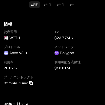
1週間
1か月
3か月
1年
情報
資産運用
TVL
WETH
$23.77M
プロトコル
ネットワーク
Aave V3
Polygon
利用率
利用可能な流動性
20.82%
$18.81M
プールコントラクト
0x794a...14ad
セキュリティ