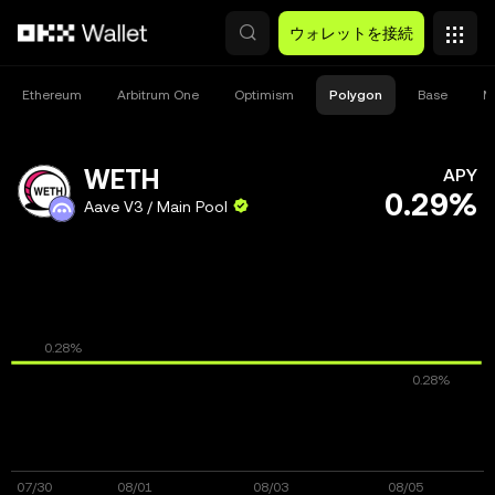
メインコンテンツへスキップ
ウォレットを接続
Ethereum
Arbitrum One
Optimism
Polygon
Base
M
WETH
APY
0.29%
Aave V3 / Main Pool