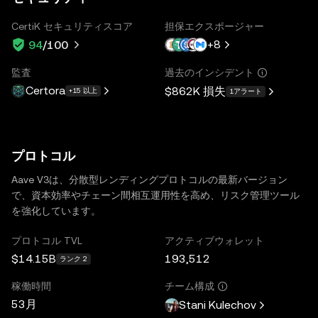
CertiK セキュリティスコア
担保エクスポージャー
+
8
94
/100
監査
過去のインシデント
Certora
$862K
損失
+15 以上
1アラート
プロトコル
Aave V3は、分散型レンディングプロトコルの最新バージョン
で、資本効率やチェーン間相互運用性を高め、リスク管理ツール
を強化しています。
プロトコル TVL
アクティブウォレット
$14.15B
193,512
ランク 2
稼働時間
チーム構成
53月
Stani Kulechov