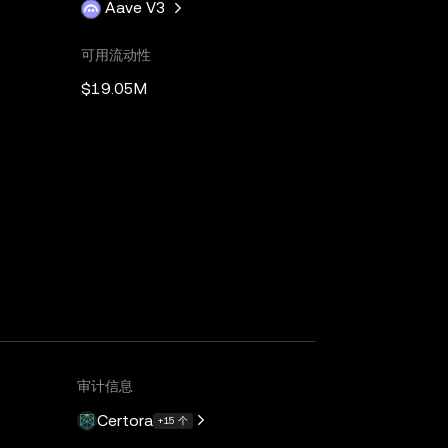
Aave V3
可用流动性
$19.05M
审计信息
Certora
+15 个