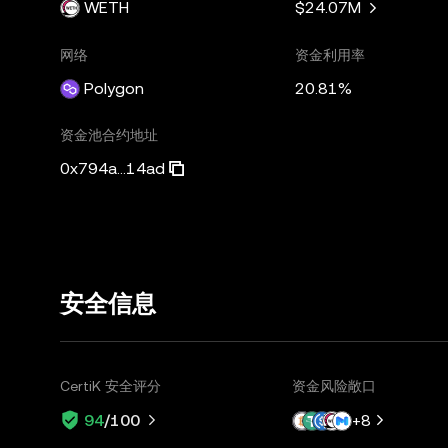
WETH
$24.07M
网络
资金利用率
Polygon
20.81%
资金池合约地址
0x794a...14ad
安全信息
CertiK 安全评分
资金风险敞口
+
8
94
/100