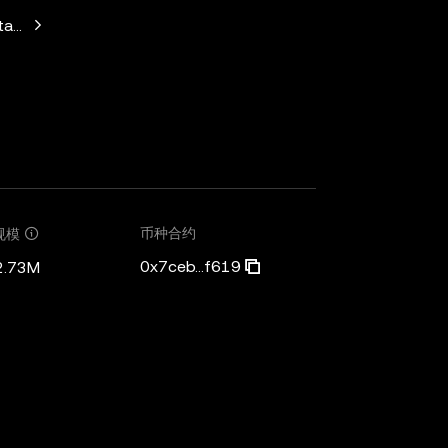
Standard Crypto, Blockchain.com
币种合约
规模
0x7ceb...f619
2.73M