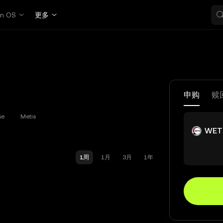
in OS
更多
申购
赎
se
Metis
WET
1周
1月
3月
1年