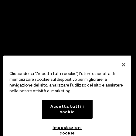
Cliccando su “Accetta tutti i cookie”, l'utente accetta di
memorizzare i cookie sul dispositivo per migliorare la
navigazione del sito, analizzare l'utilizzo del sito e assistere
nelle nostre attività di marketing.
Accetta tutti i
cookie
Impostazioni
cookie
OKX Wallet