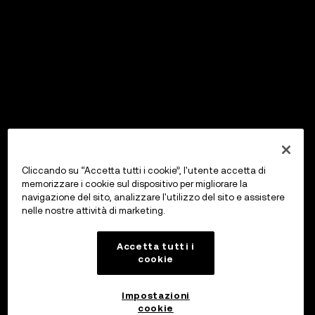
Cliccando su “Accetta tutti i cookie”, l'utente accetta di
memorizzare i cookie sul dispositivo per migliorare la
navigazione del sito, analizzare l'utilizzo del sito e assistere
nelle nostre attività di marketing.
Accetta tutti i
cookie
Impostazioni
cookie
OKX Wallet