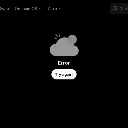
Swap
Onchain OS
Altro
Error
Try again!