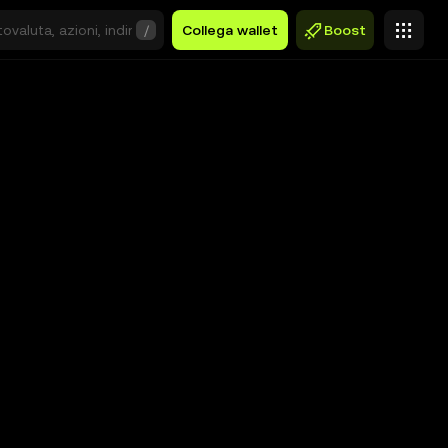
/
Collega wallet
Boost