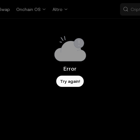
Swap
Onchain OS
Altro
Error
Try again!