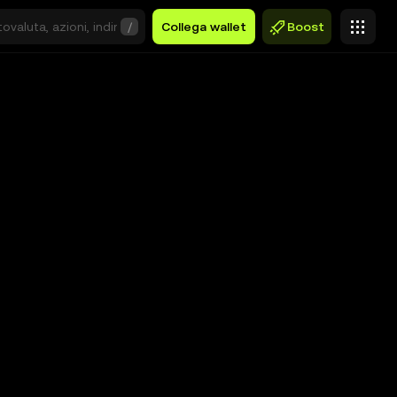
/
Collega wallet
Boost