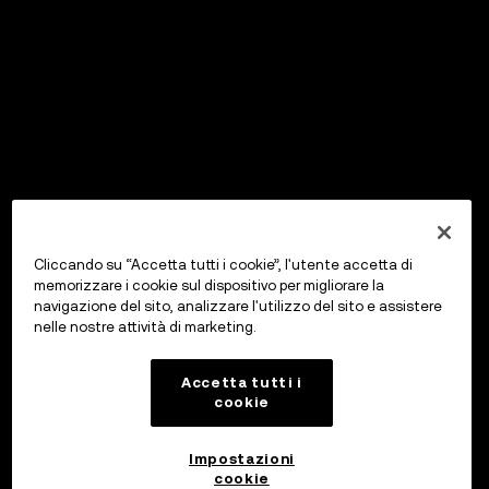
Cliccando su “Accetta tutti i cookie”, l'utente accetta di
memorizzare i cookie sul dispositivo per migliorare la
navigazione del sito, analizzare l'utilizzo del sito e assistere
nelle nostre attività di marketing.
Accetta tutti i
cookie
Impostazioni
cookie
OKX Wallet