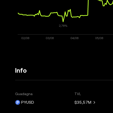
Info
Guadagna
TVL
PYUSD
$35,57M