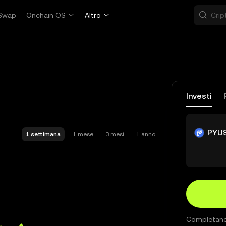
Swap
Onchain OS
Altro
Investi
PYU
1 settimana
1 mese
3 mesi
1 anno
Completando