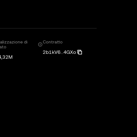
alizzazione di
Contratto
ato
2b1kV6...4GXo
4,32M