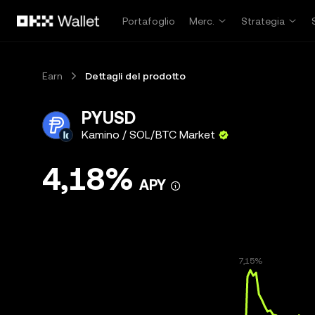
Passa al contenuto principale
Portafoglio
Merc.
Strategia
Earn
Dettagli del prodotto
PYUSD
Kamino / SOL/BTC Market
4,18%
APY