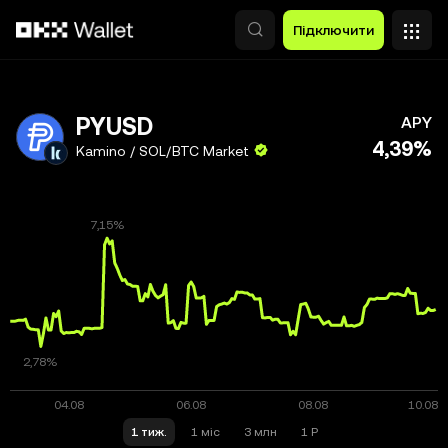
Перейти до основного вмісту
Підключити
PYUSD
APY
4,39%
Kamino / SOL/BTC Market
1 тиж.
1 міс
3 млн
1 Р