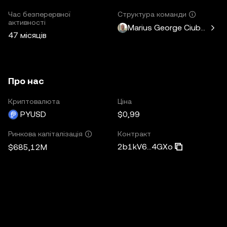
Час безперервної
Структура команди
активності
Marius George Ciubotariu
47 місяців
Про нас
Криптовалюта
Ціна
PYUSD
$0,99
Контракт
Ринкова капіталізація
2b1kV6...4GXo
$685,12M