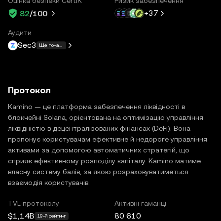
Оцінка безпеки CertiK
Ризик забезпечення
+
37
82
/100
Аудити
Sec3
Ще понад 11
Протокол
Kamino — це платформа забезпечення ліквідності в
блокчейні Solana, орієнтована на оптимізацію управління
ліквідністю в децентралізованих фінансах (DeFi). Вона
пропонує користувачам ефективне й недороге управління
активами за допомогою автоматичних стратегій, що
сприяє ефективному розподілу капіталу. Kamino матиме
власну систему балів, за якою розраховуватиметься
взаємодія користувачів.
TVL протоколу
Активні гаманці
$1,14B
80 610
19-й рейтинг