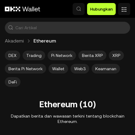
Lewati ke konten utama
Hubungkan
Akademi
Ethereum
DEX
Trading
Pi Network
Berita XRP
XRP
Berita Pi Network
Wallet
Web3
Keamanan
DeFi
Ethereum (10)
Dapatkan berita dan wawasan terkini tentang blockchain
Ethereum.