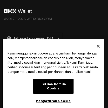
©2017 - 2026 WEB3.OKX.COM
Bahasa Indonesia/USD
Kami menggunakan cookie agar situs kami berfungsi dengan
baik, mempersonalisasikan konten dan iklan, menyediakan
More about OKX Wallet
fitur media sosial, dan menganalisis trafik kami. Kami juga
berbagi informasi tentang penggunaan situs kami oleh Anda
dengan mitra media sosial, periklanan, dan analisis kami.
Product
Terima Semua
Dukungan
Cookie
Pengaturan Cookie