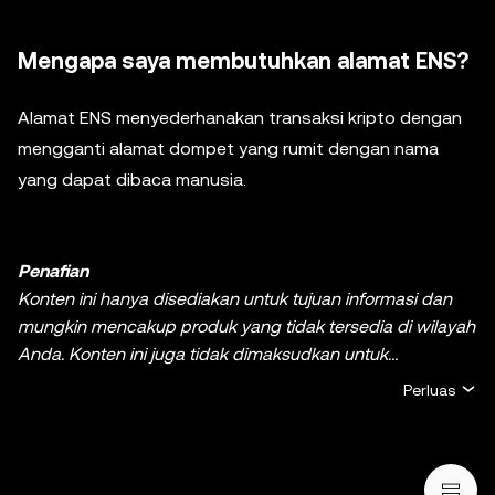
Mengapa saya membutuhkan alamat ENS?
Alamat ENS menyederhanakan transaksi kripto dengan
mengganti alamat dompet yang rumit dengan nama
yang dapat dibaca manusia.
Penafian
Konten ini hanya disediakan untuk tujuan informasi dan
mungkin mencakup produk yang tidak tersedia di wilayah
Anda. Konten ini juga tidak dimaksudkan untuk
memberikan (i) nasihat atau rekomendasi investasi; (ii)
Perluas
penawaran atau ajakan untuk membeli, menjual, ataupun
memiliki kripto/aset digital, atau (iii) nasihat keuangan,
akuntansi, hukum, atau pajak. Kepemilikan kripto/aset
digital, termasuk stablecoin dan NFT, melibatkan risiko