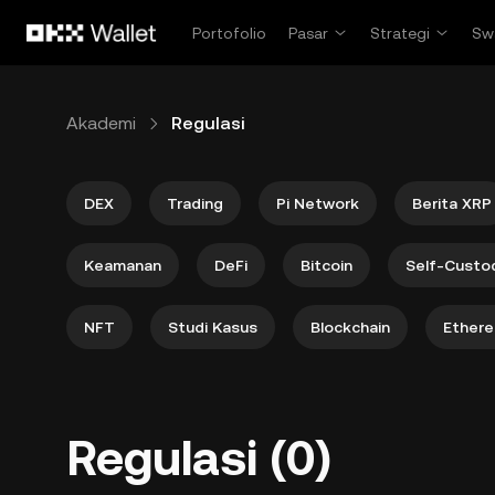
Lewati ke konten utama
Portofolio
Pasar
Strategi
Sw
Akademi
Regulasi
DEX
Trading
Pi Network
Berita XRP
Keamanan
DeFi
Bitcoin
Self-Custo
NFT
Studi Kasus
Blockchain
Ether
Regulasi (0)