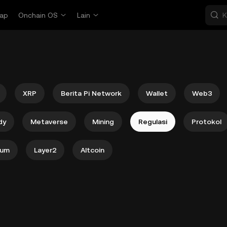
ap
Onchain OS
Lain
XRP
Berita Pi Network
Wallet
Web3
dy
Metaverse
Mining
Regulasi
Protokol
eum
Layer2
Altcoin