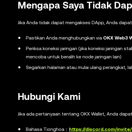
Mengapa Saya Tidak Da
Jika Anda tidak dapat mengakses DApp, Anda dapat
Pastikan Anda menghubungkan via
OKX Web3 W
Periksa koneksi jaringan (jika koneksi jaringan 
mencoba untuk beralih ke node jaringan lain)
Segarkan halaman atau mulai ulang perangkat, la
Hubungi Kami
Jika ada pertanyaan tentang OKX Wallet, Anda dapa
Bahasa Tionghoa：
https://discord.com/invit