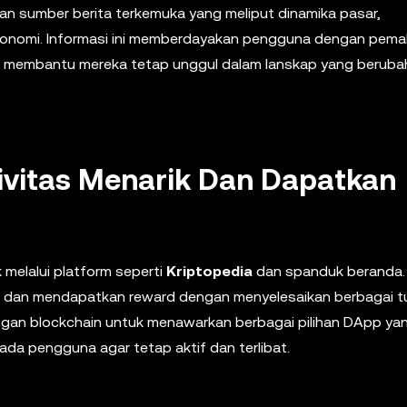
kan sumber berita terkemuka yang meliput dinamika pasar,
konomi. Informasi ini memberdayakan pengguna dengan pem
uk membantu mereka tetap unggul dalam lanskap yang berub
ivitas Menarik Dan Dapatkan
 melalui platform seperti
Kriptopedia
dan spanduk beranda. In
 dan mendapatkan reward dengan menyelesaikan berbagai 
ringan blockchain untuk menawarkan berbagai pilihan DApp y
pada pengguna agar tetap aktif dan terlibat.