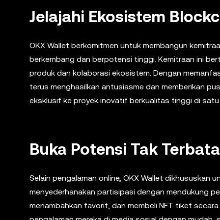
Jelajahi Ekosistem Block
OKX Wallet berkomitmen untuk membangun kemitraa
berkembang dan berpotensi tinggi. Kemitraan ini ber
produk dan kolaborasi ekosistem. Dengan memanfaat
terus menghasilkan antusiasme dan memberikan pu
eksklusif ke proyek inovatif berkualitas tinggi di s
Buka Potensi Tak Terbata
Selain pengalaman online, OKX Wallet dikhususkan u
menyederhanakan partisipasi dengan mendukung pemb
menambahkan favorit, dan membeli NFT tiket secara
pengalaman mereka di media sosial dengan mudah, seh