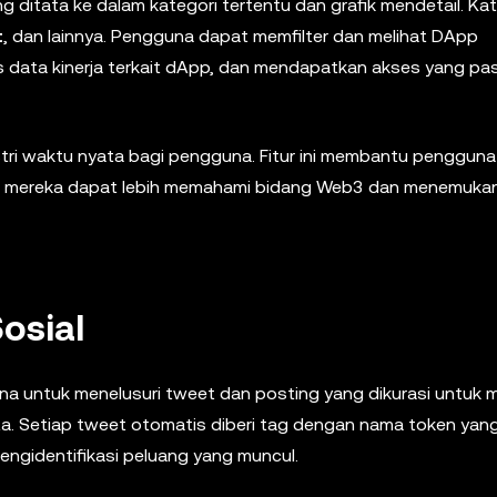
 ditata ke dalam kategori tertentu dan grafik mendetail. Ka
t
, dan lainnya. Pengguna dapat memfilter dan melihat DApp
is data kinerja terkait dApp, dan mendapatkan akses yang pa
stri waktu nyata bagi pengguna. Fitur ini membantu pengguna
a mereka dapat lebih memahami bidang Web3 dan menemukan
osial
 untuk menelusuri tweet dan posting yang dikurasi untuk m
. Setiap tweet otomatis diberi tag dengan nama token yang
ngidentifikasi peluang yang muncul.