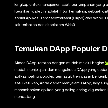
lengkap untuk manajemen aset, penyimpanan yang ama
Keunikan wallet ini adalah fitur
Temukan
, sebuah g
sosial Aplikasi Terdesentralisasi (DApp) dan Web3.
tak terbatas dari ekosistem Web3.
Temukan DApp Populer D
Akses DApp teratas dengan mudah melalui bagian
W
mudah menjelajahi dan mengakses DApp yang sedang
aplikasi paling populer, termasuk tren pasar berke
satu ketukan, Anda dapat menyelami DApp, langsu
menambahkan aplikasi yang paling sering digunakan
mendatang.