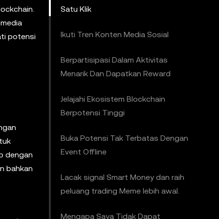
lockchain.
Satu Klik
 media
Ikuti Tren Konten Media Sosial
ti potensi
Berpartisipasi Dalam Aktivitas
Menarik Dan Dapatkan Reward
Jelajahi Ekosistem Blockchain
Berpotensi Tinggi
engan
Buka Potensi Tak Terbatas Dengan
tuk
Event Offline
up dengan
an bahkan
Lacak signal Smart Money dan raih
peluang trading Meme lebih awal.
Mengapa Saya Tidak Dapat