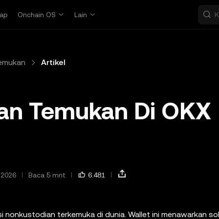
ap
Onchain OS
Lain
emukan
Artikel
an Temukan Di OKX
 2026
Baca 5 mnt
6.481
si nonkustodian terkemuka di dunia. Wallet ini menawarkan sol