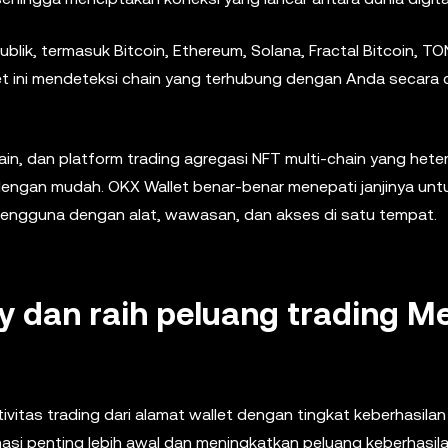
blik, termasuk Bitcoin, Ethereum, Solana, Fractal Bitcoin, TO
llet ini mendeteksi chain yang terhubung dengan Anda secar
in, dan platform trading agregasi NFT multi-chain yang hete
ngan mudah. OKX Wallet benar-benar menepati janjinya unt
engguna dengan alat, wawasan, dan akses di satu tempat.
y dan raih peluang trading 
vitas trading dari alamat wallet dengan tingkat keberhasila
i penting lebih awal dan meningkatkan peluang keberhasil