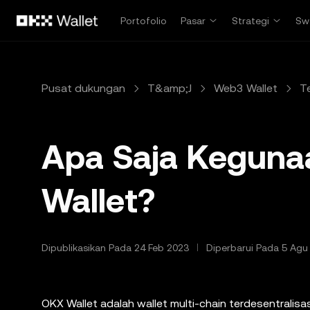
Lewati ke konten utama
Portofolio
Pasar
Strategi
Sw
Pusat dukungan
T&amp;J
Web3 Wallet
T
Apa Saja Keguna
Wallet?
Dipublikasikan Pada 24 Feb 2023
Diperbarui Pada 5 Agu
OKX Wallet adalah wallet multi-chain terdesentralisa