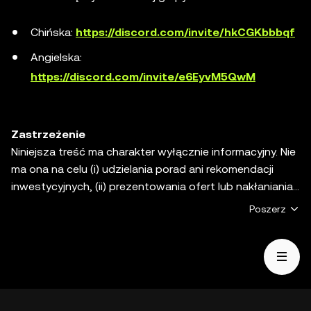
Chińska:
https://discord.com/invite/hkCGKbbbqf
Angielska:
https://discord.com/invite/e6EyvM5QwM
Zastrzeżenie
Niniejsza treść ma charakter wyłącznie informacyjny. Nie
ma ona na celu (i) udzielania porad ani rekomendacji
inwestycyjnych, (ii) prezentowania ofert lub nakłaniania
do kupna, sprzedaży lub przechowywania aktywów
Poszerz
cyfrowych ani (iii) porad finansowych, księgowych,
prawnych lub podatkowych. Aktywa cyfrowe, w tym
stablecoiny i NFT, podlegają zmienności rynkowej, wiążą
się z wysokim stopniem ryzyka i mogą stracić na
wartości. Skonsultuj się ze swoim specjalistą ds.
prawnych / podatkowych / inwestycyjnych na temat