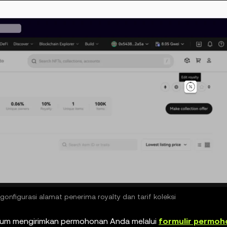
ngonfigurasi alamat penerima royalty dan tarif koleksi
elum mengirimkan permohonan Anda melalui
formulir permoho