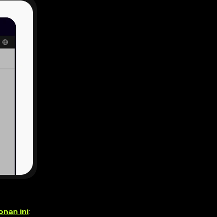
nan ini
: