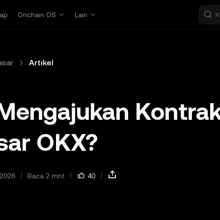
ap
Onchain OS
Lain
asar
Artikel
Mengajukan Kontra
asar OKX?
 2026
Baca 2 mnt
40