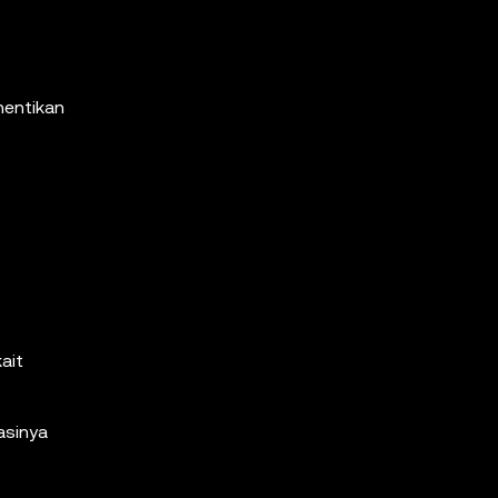
hentikan
ait
asinya