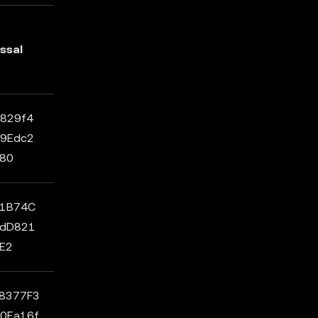
ssal
829f4
9Edc2
80
a1B74C
4dD821
E2
8377F3
0Ea16f