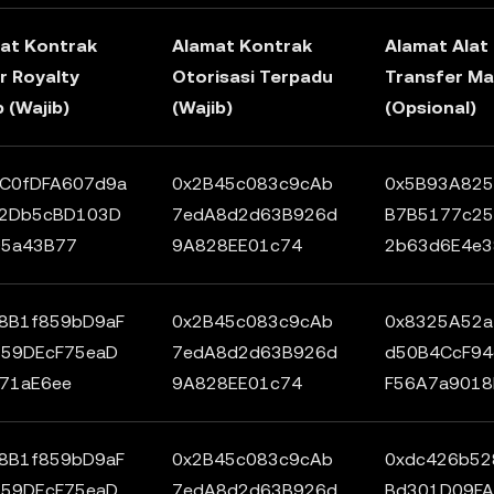
at Kontrak
Alamat Kontrak
Alamat Alat
r Royalty
Otorisasi Terpadu
Transfer Ma
b (Wajib)
(Wajib)
(Opsional)
C0fDFA607d9a
0x2B45c083c9cAb
0x5B93A825
82Db5cBD103D
7edA8d2d63B926d
B7B5177c25
D5a43B77
9A828EE01c74
2b63d6E4e3
8B1f859bD9aF
0x2B45c083c9cAb
0x8325A52
59DEcF75eaD
7edA8d2d63B926d
d50B4CcF9
71aE6ee
9A828EE01c74
F56A7a9018
8B1f859bD9aF
0x2B45c083c9cAb
0xdc426b52
59DEcF75eaD
7edA8d2d63B926d
Bd301D09FA