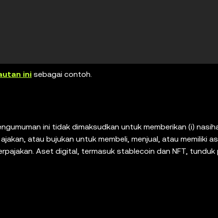
autan ini
sebagai contoh.
 Pengumuman ini tidak dimaksudkan untuk memberikan (i) nasih
ajakan, atau bujukan untuk membeli, menjual, atau memiliki ase
perpajakan. Aset digital, termasuk stablecoin dan NFT, tunduk
apat kehilangan nilai. Silakan berkonsultasi dengan ahli
 melakukan trading atau memiliki aset digital adalah keput
 layanan perangkat lunak wallet kustodian mandiri yang me
rm pihak ketiga, dan tidak memiliki kendali atas, dan tidak
iga tersebut. Tidak semua produk ditawarkan di semua wilay