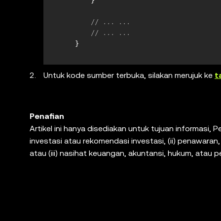
        }

// ... ...
// ... ...
    }
Untuk kode sumber terbuka, silakan merujuk ke
t
Penafian
Artikel ini hanya disediakan untuk tujuan informasi,
investasi atau rekomendasi investasi, (ii) penawaran, 
atau (iii) nasihat keuangan, akuntansi, hukum, atau 
volatilitas pasar, melibatkan risiko yang tinggi, dan d
hukum/pajak/investasi Anda untuk mengetahui apakah
sesuai bagi Anda. OKX Web3 Wallet hanya merupakan
Anda untuk menemukan dan berinteraksi dengan platfo
bertanggung jawab atas, layanan platform pihak ket