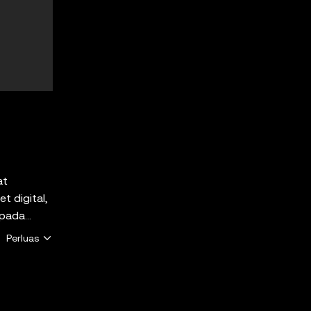
at
t digital,
 pada
Perluas
usan yang
mungkinkan
ah. OKX