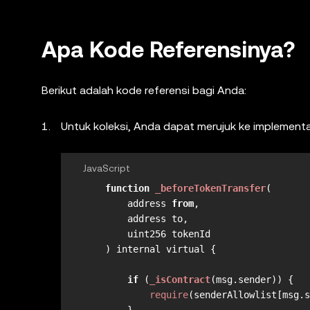
Apa Kode Referensinya?
Berikut adalah kode referensi bagi Anda:
Untuk koleksi, Anda dapat merujuk ke implement
JavaScript
function
_beforeTokenTransfer
(
        address 
from
,

        address to,

        uint256 tokenId

) internal virtual {

if
 (
_isContract
(msg.
sender
)) {

require
(senderAllowlist[msg.
s