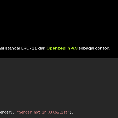
asi standar ERC721 dari
Openzeplin 4.9
sebagai contoh.
ender
], 
"Sender not in Allowlist"
);
