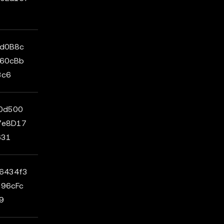
d0B8c
60cBb
3c6
0d500
7e8D17
631
6434f3
96cFc
9