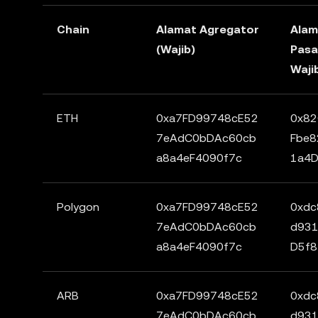
Chain
Alamat Agregator
Alam
(Wajib)
Pasa
Waji
ETH
0xa7FD99748cE52
0x82
7eAdC0bDAc60cb
Fbe
a8a4eF4090f7c
1a4
Polygon
0xa7FD99748cE52
0xdc
7eAdC0bDAc60cb
d931
a8a4eF4090f7c
D5f8
ARB
0xa7FD99748cE52
0xdc
7eAdC0bDAc60cb
d931