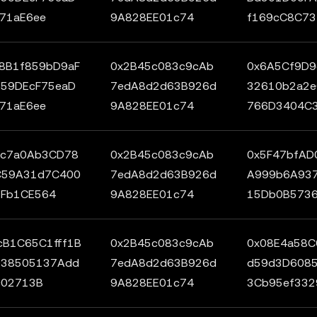
71aE6ee
9A828EE01c74
f169cC8C73
8B1f859bD9aF
0x2B45c083c9cAb
0x6A5Cf9D9
59DEcF75eaD
7edA8d2d63B926d
32610b2a2e
71aE6ee
9A828EE01c74
766D3404C
Cc7a0Ab3CD78
0x2B45c083c9cAb
0x5F47bfAD
C59A31d7C400
7edA8d2d63B926d
A999b6A93
1Fb1CE564
9A828EE01c74
15Db0B573
cB1C65C1fff1B
0x2B45c083c9cAb
0x08E4a58C
938505137Add
7edA8d2d63B926d
d59d3D6085
c02713B
9A828EE01c74
3Cb95ef332