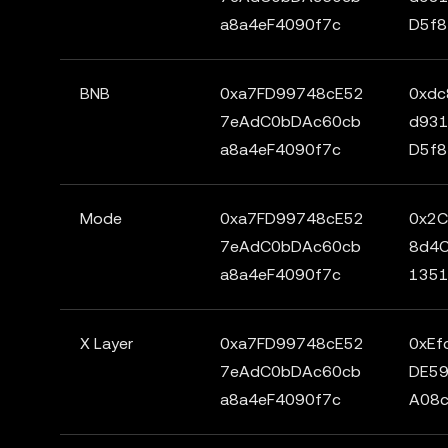
a8a4eF4090f7c
D5f8
BNB
0xa7FD99748cE52
0xdc
7eAdC0bDAc60cb
d931
a8a4eF4090f7c
D5f8
Mode
0xa7FD99748cE52
0x2
7eAdC0bDAc60cb
8d4
a8a4eF4090f7c
135
X Layer
0xa7FD99748cE52
0xEf
7eAdC0bDAc60cb
DE5
a8a4eF4090f7c
A08