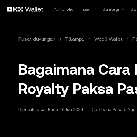
Lewati ke konten utama
Portofolio
Pasar
Strategi
Sw
Pusat dukungan
T&amp;J
Web3 Wallet
P
Bagaimana Cara 
Royalty Paksa P
Dipublikasikan Pada 18 Jun 2024
Diperbarui Pada 5 Agu